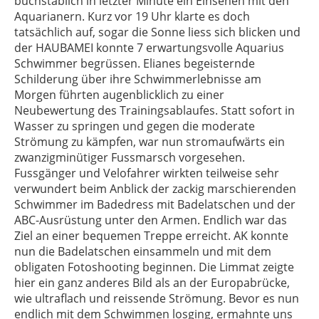
buchstäblich in letzter Minute ein Einsehen mit den
Aquarianern. Kurz vor 19 Uhr klarte es doch
tatsächlich auf, sogar die Sonne liess sich blicken und
der HAUBAMEI konnte 7 erwartungsvolle Aquarius
Schwimmer begrüssen. Elianes begeisternde
Schilderung über ihre Schwimmerlebnisse am
Morgen führten augenblicklich zu einer
Neubewertung des Trainingsablaufes. Statt sofort in
Wasser zu springen und gegen die moderate
Strömung zu kämpfen, war nun stromaufwärts ein
zwanzigminütiger Fussmarsch vorgesehen.
Fussgänger und Velofahrer wirkten teilweise sehr
verwundert beim Anblick der zackig marschierenden
Schwimmer im Badedress mit Badelatschen und der
ABC-Ausrüstung unter den Armen. Endlich war das
Ziel an einer bequemen Treppe erreicht. AK konnte
nun die Badelatschen einsammeln und mit dem
obligaten Fotoshooting beginnen. Die Limmat zeigte
hier ein ganz anderes Bild als an der Europabrücke,
wie ultraflach und reissende Strömung. Bevor es nun
endlich mit dem Schwimmen losging, ermahnte uns