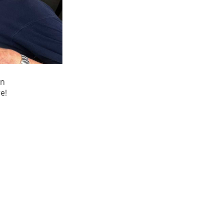
en
e!