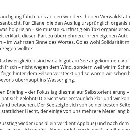
Tauchgang führte uns an den wunderschönen Vierwaldstätt
senbucht. Für Eliane, die den Ausflug ursprünglich organisie
was holprig an – sie musste kurzfristig ein Taxi organisiere
it erklärt, diesen Part zu übernehmen. Ihrem eigenen Auto 
 – im wahrsten Sinne des Wortes. Ob es wohl Solidarität m
n zeigen wollte?
rtschwierigkeiten sind wir alle gut am See angekommen. Vor
ich frisch – nicht wegen dem Wind, sondern weil wir im Scha
 feige hinter dem Felsen versteckt und so waren wir schon 
evor’s überhaupt ins Wasser ging.
n Briefing – der Fokus lag diesmal auf Selbstorientierung – g
hat sich gelohnt! Die Sicht war erstaunlich klar und wir ko
nd betauchen. Der See zeigte sich von seiner besten Seite
n stattlicher Hecht, der einige von uns mehrere Meter lang b
Ausstieg wieder (das allein verdient Applaus) und nach de
er – wie es sich gehört. Abgerundet wurde der Tag mit eine