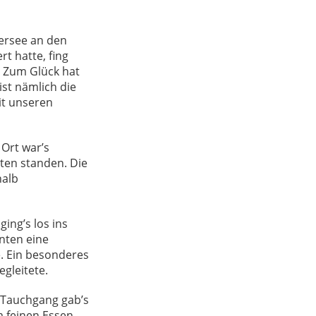
ersee an den
rt hatte, fing
n. Zum Glück hat
ist nämlich die
it unseren
 Ort war’s
tten standen. Die
halb
ing’s los ins
nnten eine
. Ein besonderes
egleitete.
m Tauchgang gab’s
m feinen Essen