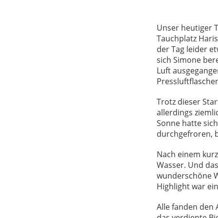
Unser heutiger 
Tauchplatz Haris
der Tag leider et
sich Simone bere
Luft ausgegangen
Pressluftflasche
Trotz dieser Sta
allerdings zieml
Sonne hatte sich
durchgefroren, b
Nach einem kurze
Wasser. Und das 
wunderschöne Wa
Highlight war ei
Alle fanden den 
das verdiente Bi